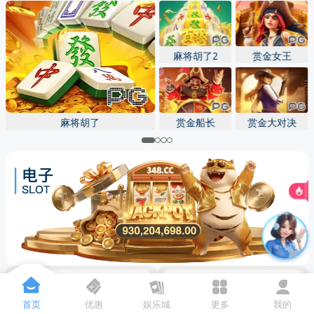
先点击
，再
“添加到主屏幕”
麻将胡了2
赏金女王
麻将胡了
赏金船长
赏金大对决
首页
优惠
娱乐城
更多
我的