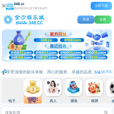
348.cc
立即下载
更多精彩游戏,请下载手机APP
登录
注册
您将享受顶级的娱乐体验、用心的服务、卓越的品质、行业标杆品牌
38765
电子
真人
捕鱼
棋牌
彩票
体